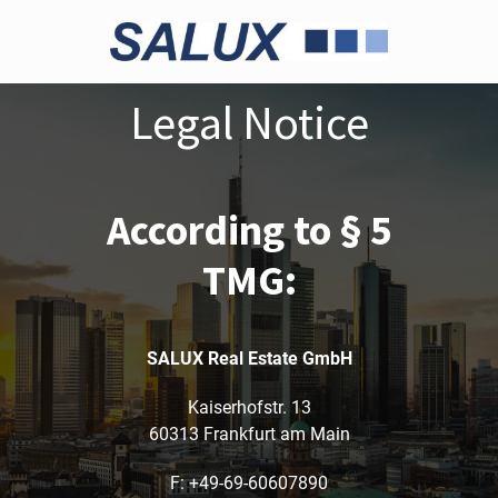
Zum
Inhalt
springen
Legal Notice
According to § 5
TMG:
SALUX Real Estate GmbH
Kaiserhofstr. 13
60313 Frankfurt am Main
F:
+49-69-60607890